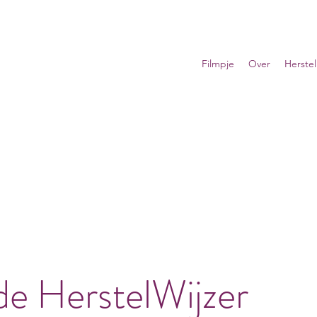
Filmpje
Over
Herste
de HerstelWijzer